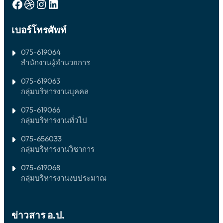
Facebook
Dribbble
Instagram
LinkedIn
ว
า
ชั้
ศึ
เ
ต่
น
ก
ข้
อ
เบอร์โทรศัพท์
ม
ษ
า
ชั้
.
า
ศึ
น
1
2
075-619064
ปี
ก
ม
5
สำนักงานผู้อำนวยการ
ก
.
ษ
6
4
9
า
า
075-619063
(
ร
ต่
แ
กลุ่มบริหารงานบุคคล
ศึ
อ
ผ
ก
ชั้
075-619066
น
ษ
น
กลุ่มบริหารงานทั่วไป
อั
า
ม
ง
2
.
075-656033
ก
5
1
กลุ่มบริหารงานวิชาการ
ฤ
6
ปี
9
ษ
ก
075-619068
-
า
กลุ่มบริหารงานงบประมาณ
จี
ร
น
ศึ
)
ก
ปี
ข่าวสาร อ.ป.
ษ
ก