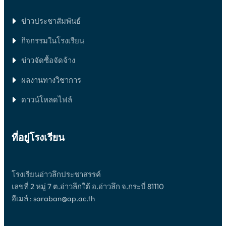
า
า
2
ร
ข่าวประชาสัมพันธ์
5
ศึ
6
9
กิจกรรมในโรงเรียน
ก
ษ
ข่าวจัดซื้อจัดจ้าง
า
2
5
ผลงานทางวิชาการ
6
9
ดาวน์โหลดไฟล์
ที่อยู่โรงเรียน
โรงเรียนอ่าวลึกประชาสรรค์
เลขที่ 2 หมู่ 7 ต.อ่าวลึกใต้ อ.อ่าวลึก จ.กระบี่ 81110
อีเมล์ : saraban@ap.ac.th