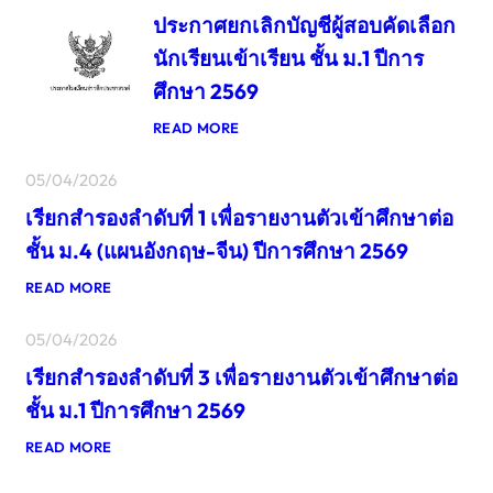
ะ
ประกาศยกเลิกบัญชีผู้สอบคัดเลือก
ก
า
นักเรียนเข้าเรียน ชั้น ม.1 ปีการ
ศ
ศึกษา 2569
ย
ก
:
READ MORE
เ
ป
ลิ
ร
05/04/2026
ก
ะ
บั
เรียกสำรองลำดับที่ 1 เพื่อรายงานตัวเข้าศึกษาต่อ
ก
ญ
า
ชั้น ม.4 (แผนอังกฤษ-จีน) ปีการศึกษา 2569
ชี
ศ
ผู้
ย
:
READ MORE
ส
เ
ก
อ
รี
เ
05/04/2026
บ
ย
ลิ
คั
เรียกสำรองลำดับที่ 3 เพื่อรายงานตัวเข้าศึกษาต่อ
ก
ก
ด
สำ
บั
ชั้น ม.1 ปีการศึกษา 2569
เ
ร
ญ
ลื
อ
:
READ MORE
ชี
อ
เ
ง
ผู้
ก
รี
ลำ