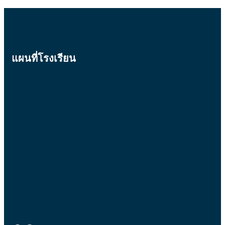
ส
นั
ย
ดั
อ
ก
ก
บ
บ
เ
สำ
ที่
คั
รี
1
ร
ด
เ
ย
อ
เ
แผนที่โรงเรียน
พื่
น
ง
ลื
อ
เ
ลำ
อ
ร
ข้
ดั
ก
า
า
บ
นั
ย
เ
ที่
ก
ง
รี
3
เ
เ
า
ย
รี
พื่
น
น
ย
อ
ตั
ชั้
น
ร
ว
น
เ
า
เ
ม
ข้
ย
.
ข้
า
4
ง
า
เ
ปี
า
ศึ
รี
ก
น
ก
ย
า
ตั
ษ
น
ร