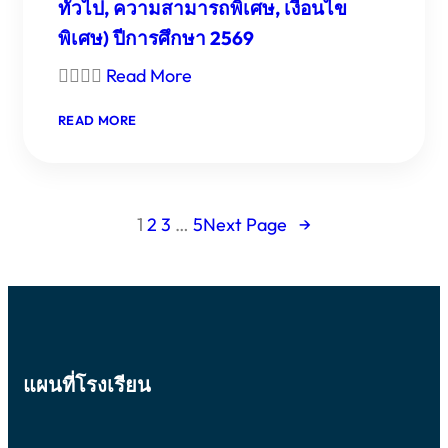
ทั่วไป, ความสามารถพิเศษ, เงื่อนไข
พิเศษ) ปีการศึกษา 2569

Read More
:
READ MORE
ประกาศ
ราย
ชื่อ
นักเรียน
ที่
1
2
3
…
5
Next Page
→
ผ่าน
การ
สอบ
คัด
เลือก
เข้า
ศึกษา
แผนที่โรงเรียน
ต่อ
ชั้น
ม.1