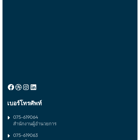
(สอบ
คัด
เลือก
ทั่วไป,
ความ
สามารถ
พิเศษ,
เงื่อนไข
พิเศษ)
ปี
การ
ศึกษา
2569
Facebook
Dribbble
Instagram
LinkedIn
เบอร์โทรศัพท์
075-619064
สำนักงานผู้อำนวยการ
075-619063